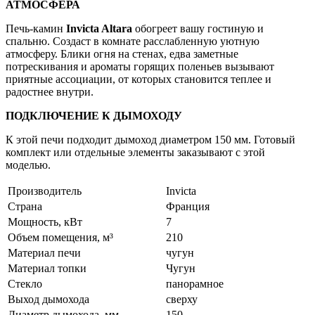
АТМОСФЕРА
Печь-камин
Invicta Altara
обогреет вашу гостиную и
спальню. Создаст в комнате расслабленную уютную
атмосферу. Блики огня на стенах, едва заметные
потрескивания и ароматы горящих поленьев вызывают
приятные ассоциации, от которых становится теплее и
радостнее внутри.
ПОДКЛЮЧЕНИЕ К ДЫМОХОДУ
К этой печи подходит дымоход диаметром 150 мм. Готовый
комплект или отдельные элементы заказывают с этой
моделью.
Производитель
Invicta
Страна
Франция
Мощность, кВт
7
Объем помещения, м³
210
Материал печи
чугун
Материал топки
Чугун
Стекло
панорамное
Выход дымохода
сверху
Диаметр дымохода, мм
150