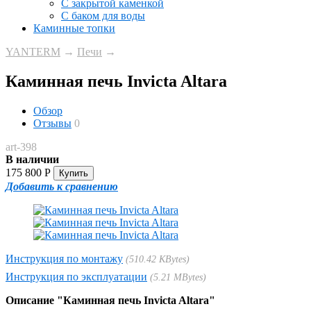
С закрытой каменкой
С баком для воды
Каминные топки
YANTERM
→
Печи
→
Каминная печь Invicta Altara
Обзор
Отзывы
0
art-398
В наличии
175 800
Р
Добавить к сравнению
Инструкция по монтажу
510.42 KBytes
Инструкция по эксплуатации
5.21 MBytes
Описание "Каминная печь Invicta Altara
"