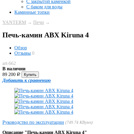
С закрытой каменкой
С баком для воды
Каминные топки
YANTERM
→
Печи
→
Печь-камин ABX Kiruna 4
Обзор
Отзывы
0
art-662
В наличии
89 200
Р
Добавить к сравнению
Руководство по эксплуатации
749.74 KBytes
Описание "Печь-камин ABX Kiruna 4"