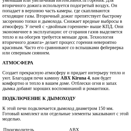
уменьшая или увеличивая интенсивность горения. Для
вторичного дожига используется подогретый воздух. Он
попадает в верхнюю часть камеры. где скапливаются
отходящие газы. Вторичный дожиг препятствует быстрому
засорению топки и дымохода. Снижает вредные выбросы в
атмосферу. У печей с «двойным горением» выше КПД. Они
экономичнее в эксплуатации: от сгорания газов выделяется
тепло и на обогрев требуется меньше дров. Технология
вторичного дожига» делает процесс горения невероятно
красивым. Часто его сравнивают со вспышками фейерверка
или северным сиянием.
АТМОСФЕРА
Создает прекрасную атмосферу и придает интерьеру тепло и
уют. Благодаря печи камину
ABX Kiruna 4
, вам будет
комфортно и тепло в вашем доме. Отблески огня и запах
дымка добавят хороших воспоминаний и романтики.
ПОДКЛЮЧЕНИЕ К ДЫМОХОДУ
К этой печи подключается дымоход диаметром 150 мм.
Готовый комплект или отдельные элементы заказывают с этой
моделью.
Производитель
ABX