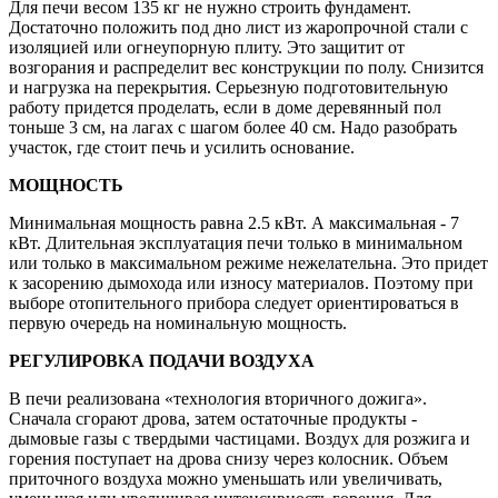
Для печи весом 135 кг не нужно строить фундамент.
Достаточно положить под дно лист из жаропрочной стали с
изоляцией или огнеупорную плиту. Это защитит от
возгорания и распределит вес конструкции по полу. Снизится
и нагрузка на перекрытия. Серьезную подготовительную
работу придется проделать, если в доме деревянный пол
тоньше 3 см, на лагах с шагом более 40 см. Надо разобрать
участок, где стоит печь и усилить основание.
МОЩНОСТЬ
Минимальная мощность равна 2.5 кВт. А максимальная - 7
кВт. Длительная эксплуатация печи только в минимальном
или только в максимальном режиме нежелательна. Это придет
к засорению дымохода или износу материалов. Поэтому при
выборе отопительного прибора следует ориентироваться в
первую очередь на номинальную мощность.
РЕГУЛИРОВКА ПОДАЧИ ВОЗДУХА
В печи реализована «технология вторичного дожига».
Сначала сгорают дрова, затем остаточные продукты -
дымовые газы с твердыми частицами. Воздух для розжига и
горения поступает на дрова снизу через колосник. Объем
приточного воздуха можно уменьшать или увеличивать,