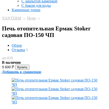
С закрытой каменкой
С баком для воды
Каминные топки
YANTERM
→
Печи
→
Печь отопительная Ермак Stoker
садовая ПО-150 ЧП
Обзор
Отзывы
0
art-839
В наличии
9 600
Р
Добавить к сравнению