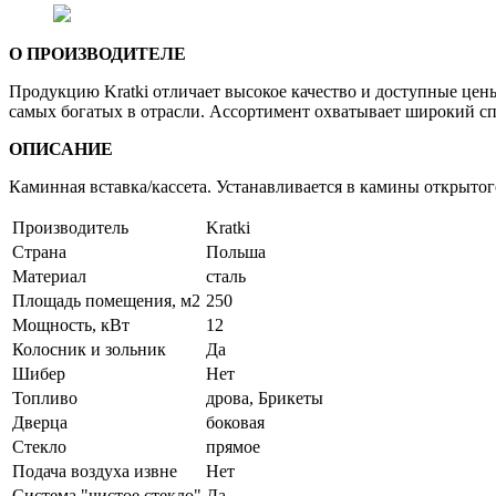
О ПРОИЗВОДИТЕЛЕ
Продукцию Kratki отличает высокое качество и доступные цен
самых богатых в отрасли. Ассортимент охватывает широкий с
ОПИСАНИЕ
Каминная вставка/кассета. Устанавливается в камины открыто
Производитель
Kratki
Страна
Польша
Материал
сталь
Площадь помещения, м2
250
Мощность, кВт
12
Колосник и зольник
Да
Шибер
Нет
Топливо
дрова, Брикеты
Дверца
боковая
Стекло
прямое
Подача воздуха извне
Нет
Система "чистое стекло"
Да