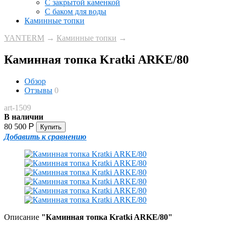
С закрытой каменкой
С баком для воды
Каминные топки
YANTERM
→
Каминные топки
→
Каминная топка Kratki ARKE/80
Обзор
Отзывы
0
art-1509
В наличии
80 500
Р
Добавить к сравнению
Описание
"Каминная топка Kratki ARKE/80"