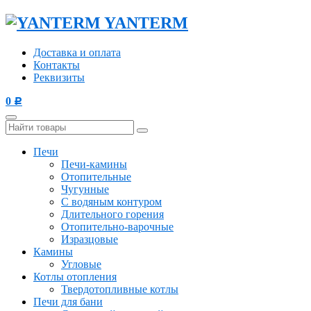
YANTERM
Доставка и оплата
Контакты
Реквизиты
0
Р
Печи
Печи-камины
Отопительные
Чугунные
С водяным контуром
Длительного горения
Отопительно-варочные
Изразцовые
Камины
Угловые
Котлы отопления
Твердотопливные котлы
Печи для бани