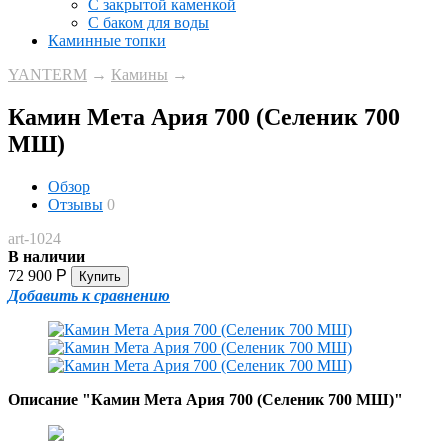
С закрытой каменкой
С баком для воды
Каминные топки
YANTERM
→
Камины
→
Камин Мета Ария 700 (Селеник 700
МШ)
Обзор
Отзывы
0
art-1024
В наличии
72 900
Р
Добавить к сравнению
Описание "Камин Мета Ария 700 (Селеник 700 МШ)"