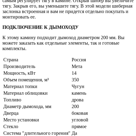
самым регулирует тягу в камине. Открыв шибер вы увеличите
тягу. Закрыв его, вы уменьшите тягу. В этой модели шиберная
заслонка встроенная и вам не придется отдельно покупать и
монтировать ее.
ПОДКЛЮЧЕНИЕ К ДЫМОХОДУ
К этому камину подходит дымоход диаметром 200 мм. Вы
можете заказать как отдельные элементы, так и готовые
комплекты.
Страна
Россия
Производитель
Мета
Мощность, кВт
14
Объем помещения, м³
350
Материал топки
Чугун
Материал облицовки
камень
Топливо
дрова
Диаметр дымохода, мм
200
Дверца
боковая
Место установки
угловой
Стекло
прямое
Система "длительного горения"
Да