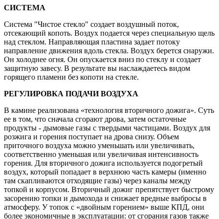
СИСТЕМА
Система "Чистое стекло" создает воздушный поток,
отсекающий копоть. Воздух подается через специальную щель
над стеклом. Направляющая пластина задает потоку
направление движения вдоль стекла. Воздух берется снаружи.
Он холоднее огня. Он опускается вниз по стеклу и создает
защитную завесу. В результате вы наслаждаетесь видом
горящего пламени без копоти на стекле.
РЕГУЛИРОВКА ПОДАЧИ ВОЗДУХА
В камине реализована «технология вторичного дожига». Суть
ее в том, что сначала сгорают дрова, затем остаточные
продукты - дымовые газы с твердыми частицами. Воздух для
розжига и горения поступает на дрова снизу. Объем
приточного воздуха можно уменьшать или увеличивать,
соответственно уменьшая или увеличивая интенсивность
горения. Для вторичного дожига используется подогретый
воздух, который попадает в верхнюю часть камеры (именно
там скапливаются отходящие газы) через каналы между
топкой и корпусом. Вторичный дожиг препятствует быстрому
засорению топки и дымохода и снижает вредные выбросы в
атмосферу. У топок с «двойным горением» выше КПД, они
более экономичные в эксплуатации: от сгорания газов также