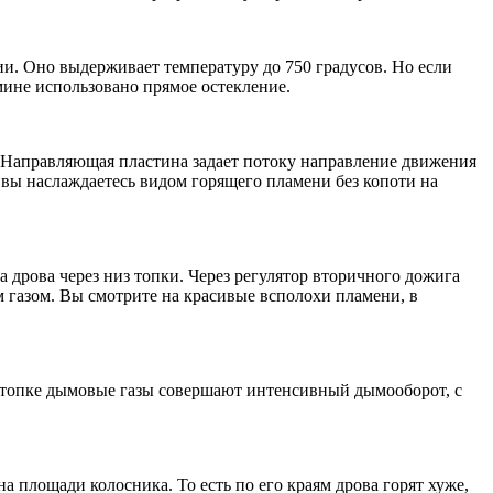
ии. Оно выдерживает температуру до 750 градусов. Но если
амине использовано прямое остекление.
. Направляющая пластина задает потоку направление движения
те вы наслаждаетесь видом горящего пламени без копоти на
 дрова через низ топки. Через регулятор вторичного дожига
 газом. Вы смотрите на красивые всполохи пламени, в
й топке дымовые газы совершают интенсивный дымооборот, с
а площади колосника. То есть по его краям дрова горят хуже,