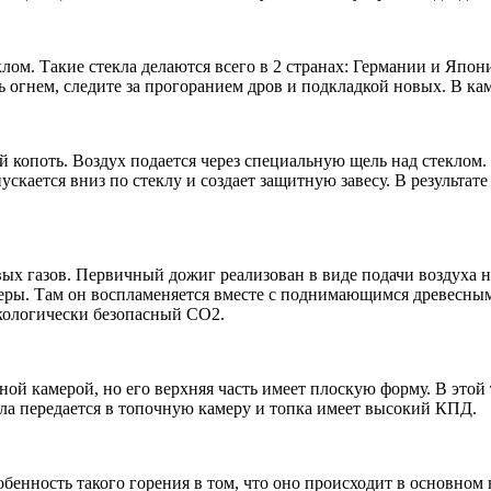
лом. Такие стекла делаются всего в 2 странах: Германии и Япон
сь огнем, следите за прогоранием дров и подкладкой новых. В к
й копоть. Воздух подается через специальную щель над стеклом
пускается вниз по стеклу и создает защитную завесу. В результа
х газов. Первичный дожиг реализован в виде подачи воздуха на
еры. Там он воспламеняется вместе с поднимающимся древесным
экологически безопасный СО2.
ой камерой, но его верхняя часть имеет плоскую форму. В это
пла передается в топочную камеру и топка имеет высокий КПД.
бенность такого горения в том, что оно происходит в основном н