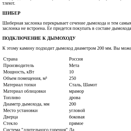
тлеют.
ШИБЕР
Шиберная заслонка перекрывает сечение дымохода и тем самым
заслонка не встроена. Ее придется покупать в составе дымохода
ПОДКЛЮЧЕНИЕ К ДЫМОХОДУ
К этому камину подходит дымоход диаметром 200 мм. Вы может
Страна
Россия
Производитель
Мета
Мощность, кВт
10
Объем помещения, м³
250
Материал топки
Сталь, Шамот
Материал облицовки
мрамор
Топливо
дрова
Диаметр дымохода, мм
200
Место установки
угловой
Дверца
боковая
Стекло
прямое
Система "длительного горения"
Да