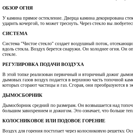
ОБЗОР ОГНЯ
У камина прямое остекление. Дверца камина декорирована стек
ударить кочергой, то может треснуть. Через стекло вы любуете
СИСТЕМА
Система "Чистое стекло" создает воздушный поток, отсекающи
вдоль стекла. Воздух берется снаружи. Он холоднее огня. Он о
стекле.
РЕГУЛИРОВКА ПОДАЧИ ВОЗДУХА
В этой топке реализован первичный и вторичный дожиг дымовы
дымовых газов воздух подается в верхнюю часть топочной кам
которых сгорают частицы и газ. Сгорая, они преобразуются в 
ДЫМОСБОРНИК
Дымосборник средний по размерам. Он возвышается над топочн
большим завихрением и дожигом. Это означает, что больше те
КОЛОСНИКОВОЕ ИЛИ ПОДОВОЕ ГОРЕНИЕ
Воздух для горения поступает через колосниковую решетку. Осо