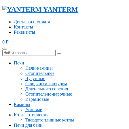
YANTERM
Доставка и оплата
Контакты
Реквизиты
0
Р
Печи
Печи-камины
Отопительные
Чугунные
С водяным контуром
Длительного горения
Отопительно-варочные
Изразцовые
Камины
Угловые
Котлы отопления
Твердотопливные котлы
Печи для бани