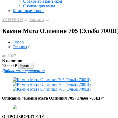
С закрытой каменкой
С баком для воды
Каминные топки
YANTERM
→
Камины
→
Камин Мета Олимпия 705 (Эльба 700Ш
Обзор
Отзывы
0
art-1027
В наличии
73 000
Р
Добавить к сравнению
Описание "Камин Мета Олимпия 705 (Эльба 700Ш)"
О ПРОИЗВОДИТЕЛЕ