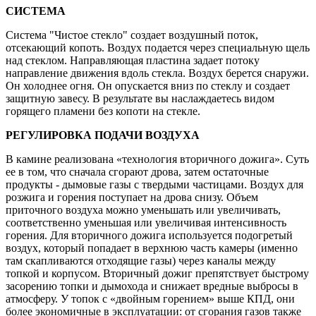
СИСТЕМА
Система "Чистое стекло" создает воздушный поток,
отсекающий копоть. Воздух подается через специальную щель
над стеклом. Направляющая пластина задает потоку
направление движения вдоль стекла. Воздух берется снаружи.
Он холоднее огня. Он опускается вниз по стеклу и создает
защитную завесу. В результате вы наслаждаетесь видом
горящего пламени без копоти на стекле.
РЕГУЛИРОВКА ПОДАЧИ ВОЗДУХА
В камине реализована «технология вторичного дожига». Суть
ее в том, что сначала сгорают дрова, затем остаточные
продукты - дымовые газы с твердыми частицами. Воздух для
розжига и горения поступает на дрова снизу. Объем
приточного воздуха можно уменьшать или увеличивать,
соответственно уменьшая или увеличивая интенсивность
горения. Для вторичного дожига используется подогретый
воздух, который попадает в верхнюю часть камеры (именно
там скапливаются отходящие газы) через каналы между
топкой и корпусом. Вторичный дожиг препятствует быстрому
засорению топки и дымохода и снижает вредные выбросы в
атмосферу. У топок с «двойным горением» выше КПД, они
более экономичные в эксплуатации: от сгорания газов также