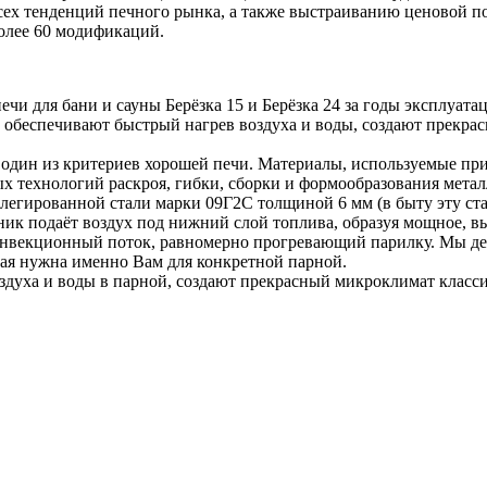
сех тенденций печного рынка, а также выстраиванию ценовой п
более 60 модификаций.
ечи для бани и сауны Берёзка 15 и Берёзка 24 за годы эксплуат
 обеспечивают быстрый нагрев воздуха и воды, создают прекрас
 один из критериев хорошей печи. Материалы, используемые пр
 технологий раскроя, гибки, сборки и формообразования метал
легированной стали марки 09Г2С толщиной 6 мм (в быту эту ста
ник подаёт воздух под нижний слой топлива, образуя мощное, в
конвекционный поток, равномерно прогревающий парилку. Мы д
рая нужна именно Вам для конкретной парной.
духа и воды в парной, создают прекрасный микроклимат класси