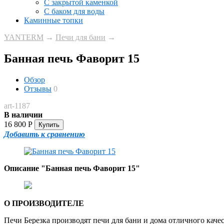
С закрытой каменкой
С баком для воды
Каминные топки
YANTERM
→
Печи для бани
→
Банная печь Фаворит 15
Обзор
Отзывы
0
art-1187
В наличии
16 800
Р
Добавить к сравнению
Описание "Банная печь Фаворит 15"
О ПРОИЗВОДИТЕЛЕ
Печи Березка производят печи для бани и дома отличного кач