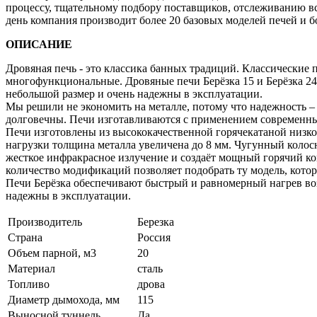
процессу, тщательному подбору поставщиков, отслеживанию в
день компания производит более 20 базовых моделей печей и 
ОПИСАНИЕ
Дровяная печь - это классика банных традиций. Классические п
многофункциональные. Дровяные печи Берёзка 15 и Берёзка 24
небольшой размер и очень надежны в эксплуатации.
Мы решили не экономить на металле, потому что надежность –
долговечны. Печи изготавливаются с применением современных
Печи изготовлены из высококачественной горячекатаной низко
нагрузки толщина металла увеличена до 8 мм. Чугунный колос
жесткое инфракрасное излучение и создаёт мощный горячий 
количество модификаций позволяет подобрать ту модель, кото
Печи Берёзка обеспечивают быстрый и равномерный нагрев воз
надежны в эксплуатации.
Производитель
Березка
Страна
Россия
Объем парной, м3
20
Материал
сталь
Топливо
дрова
Диаметр дымохода, мм
115
Выносной туннель
Да