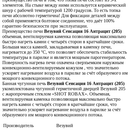
элементов. На стыке между ними используется керамический
шнур с рабочей температурой 1200 градусов. То есть топка
печи абсолютно герметична! Для фиксации деталей между
собой применяется болтовое соединение, что даёт 100%
гарантию безопасности при эксплуатации.
Преимущество печи
Везувий Сенсация 16 Антрацит (205)
объемная, вентилируемая каменка позволяющая максимально
быстро нагреть камни с четырёх сторон в кратчайшие сроки.
Большая масса камней, закладываемая в каменку печи,
нагревается до 350 °С, что позволяет обеспечить стабильность
температуры в парилке и является мощным парогенератором.
Поверхность нагрева печи охвачена сверхъемким наружным
конвекционно-вентилируемым кожухом , что значительно
ускоряет нагревание воздуха в парилке за счёт образуемого им
мощного конвекционного потока.
Банная чугунная печь
Везувий Сенсация 16 Антрацит (205)
укомплектована чугунной герметичной дверцей Везувий 205
с жаропрочным стеклом «SHOT ROBAX». Объемная,
вентилируемая каменка позволяющая максимально быстро
нагреть камни с четырёх сторон в кратчайшие сроки, что
значительно ускоряет нагревание воздуха в парилке за счёт
образуемого им мощного конвекционного потока.
Производитель
Везувий