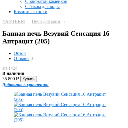
С закрытой каменкой
С баком для воды
Каминные топки
YANTERM
→
Печи для бани
→
Банная печь Везувий Сенсация 16
Антрацит (205)
Обзор
Отзывы
0
art-1424
В наличии
35 800
Р
Добавить к сравнению