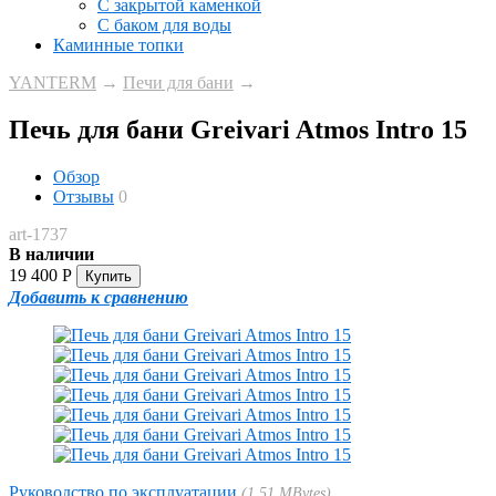
С закрытой каменкой
С баком для воды
Каминные топки
YANTERM
→
Печи для бани
→
Печь для бани Greivari Atmos Intro 15
Обзор
Отзывы
0
art-1737
В наличии
19 400
Р
Добавить к сравнению
Руководство по эксплуатации
1.51 MBytes