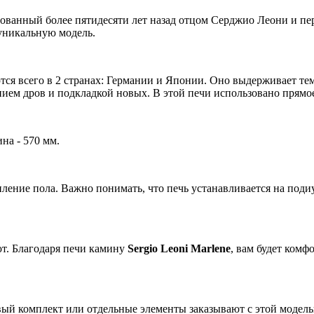
ванный более пятидесяти лет назад отцом Серджио Леони и пер
уникальную модель.
тся всего в 2 странах: Германии и Японии. Оно выдерживает тем
анием дров и подкладкой новых. В этой печи использовано прямо
на - 570 мм.
ление пола. Важно понимать, что печь устанавливается на подиу
ют. Благодаря печи камину
Sergio Leoni Marlene
, вам будет комф
вый комплект или отдельные элементы заказывают с этой модель