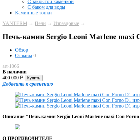
С закрытой каменкой
С баком для воды
Каминные топки
YANTERM
→
Печи
→
Изразцовые
→
Печь-камин Sergio Leoni Marlene maxi 
Обзор
Отзывы
0
art-1066
В наличии
400 000
Р
Добавить к сравнению
Описание "Печь-камин Sergio Leoni Marlene maxi Con Forno
О ПРОИЗВОДИТЕЛЕ