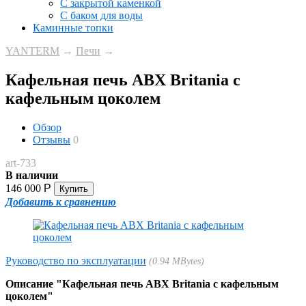
С закрытой каменкой
С баком для воды
Каминные топки
YANTERM
→
Печи
→
Кафельная печь ABX Britania с
кафельным цоколем
Обзор
Отзывы
0
art-733
В наличии
146 000
Р
Добавить к сравнению
Руководство по эксплуатации
0.94 MBytes
Описание "Кафельная печь ABX Britania с кафельным
цоколем"