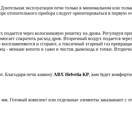
. Длительная эксплуатация печи только в минимальном или толь
оре отопительного прибора следует ориентироваться в первую о
 подается через колосниковую решетку на дрова. Регулируя при
могает сократить расход дров. Вторичный воздух подается чере
 воспламеняются и сгорают, а токсичный угарный газ превращае
иц - меньше копоти и сажи и чисток дымохода и топки. Вторич
ют. Благодаря печи камину
ABX Helvetia KP
, вам будет комфортн
мм. Готовый комплект или отдельные элементы заказывают с э