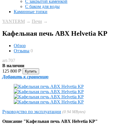
С закрытой каменкой
С баком для воды
Каминные топки
YANTERM
→
Печи
→
Кафельная печь ABX Helvetia KP
Обзор
Отзывы
0
art-707
В наличии
125 800
Р
Добавить к сравнению
Руководство по эксплуатации
0.94 MBytes
Описание "Кафельная печь ABX Helvetia KP"