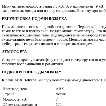
Минимальная мощность равна 3.5 кВт. А максимальная - 9 кВт
засорению дымохода или износу материалов. Поэтому при выб
РЕГУЛИРОВКА ПОДАЧИ ВОЗДУХА
Печь оснащена системой «двойного дожига». Первичный воздух
комнате тепло и нужно лишь поддерживать температуру. Это по
скапливаются дымовые газы. Под воздействием кислорода газы
эксплуатацию печи безопаснее и проще. Меньше дымовых част
фейерверка, северным сиянием и метеоритным дождем.
АТМОСФЕРА
Создает прекрасную атмосферу и придает интерьеру тепло и у
хороших воспоминаний и романтики.
ПОДКЛЮЧЕНИЕ К ДЫМОХОДУ
К печи
ABX Helvetia KP
подключается дымоход диаметром 150 
Производитель
ABX
Страна
Чехия
Мощность, кВт
7
Объем помещения, м³
175