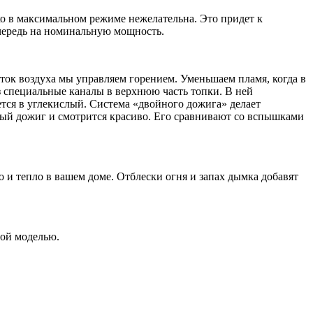
ко в максимальном режиме нежелательна. Это придет к
чередь на номинальную мощность.
ток воздуха мы управляем горением. Уменьшаем пламя, когда в
з специальные каналы в верхнюю часть топки. В ней
тся в углекислый. Система «двойного дожига» делает
ный дожиг и смотрится красиво. Его сравнивают со вспышками
о и тепло в вашем доме. Отблески огня и запах дымка добавят
той моделью.