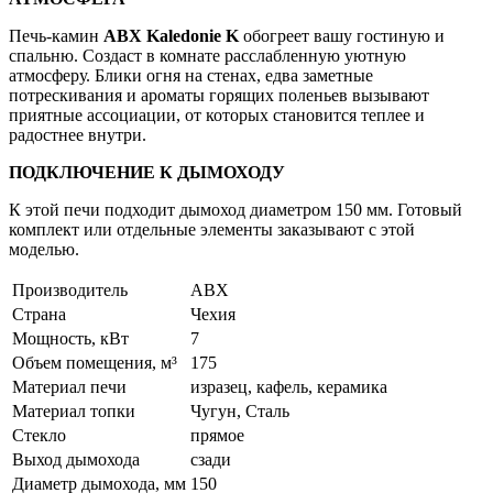
Печь-камин
ABX Kaledonie K
обогреет вашу гостиную и
спальню. Создаст в комнате расслабленную уютную
атмосферу. Блики огня на стенах, едва заметные
потрескивания и ароматы горящих поленьев вызывают
приятные ассоциации, от которых становится теплее и
радостнее внутри.
ПОДКЛЮЧЕНИЕ К ДЫМОХОДУ
К этой печи подходит дымоход диаметром 150 мм. Готовый
комплект или отдельные элементы заказывают с этой
моделью.
Производитель
ABX
Страна
Чехия
Мощность, кВт
7
Объем помещения, м³
175
Материал печи
изразец, кафель, керамика
Материал топки
Чугун, Сталь
Стекло
прямое
Выход дымохода
сзади
Диаметр дымохода, мм
150