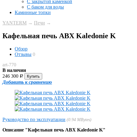
С закрытой каменкой
С баком для воды
Каминные топки
YANTERM
→
Печи
→
Кафельная печь ABX Kaledonie K
Обзор
Отзывы
0
art-770
В наличии
246 300
Р
Добавить к сравнению
Руководство по эксплуатации
0.94 MBytes
Описание "Кафельная печь ABX Kaledonie K"