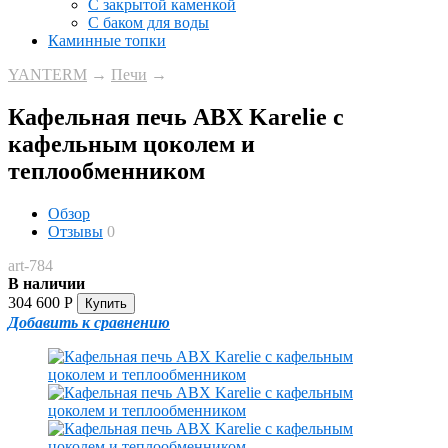
С закрытой каменкой
С баком для воды
Каминные топки
YANTERM
→
Печи
→
Кафельная печь ABX Karelie с
кафельным цоколем и
теплообменником
Обзор
Отзывы
0
art-784
В наличии
304 600
Р
Добавить к сравнению