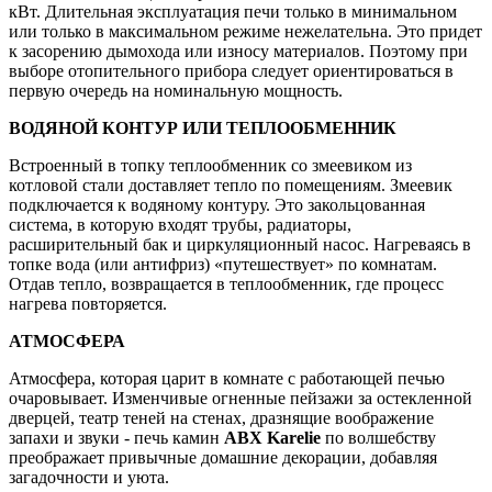
кВт. Длительная эксплуатация печи только в минимальном
или только в максимальном режиме нежелательна. Это придет
к засорению дымохода или износу материалов. Поэтому при
выборе отопительного прибора следует ориентироваться в
первую очередь на номинальную мощность.
ВОДЯНОЙ КОНТУР ИЛИ ТЕПЛООБМЕННИК
Встроенный в топку теплообменник со змеевиком из
котловой стали доставляет тепло по помещениям. Змеевик
подключается к водяному контуру. Это закольцованная
система, в которую входят трубы, радиаторы,
расширительный бак и циркуляционный насос. Нагреваясь в
топке вода (или антифриз) «путешествует» по комнатам.
Отдав тепло, возвращается в теплообменник, где процесс
нагрева повторяется.
АТМОСФЕРА
Атмосфера, которая царит в комнате с работающей печью
очаровывает. Изменчивые огненные пейзажи за остекленной
дверцей, театр теней на стенах, дразнящие воображение
запахи и звуки - печь камин
ABX Karelie
по волшебству
преображает привычные домашние декорации, добавляя
загадочности и уюта.