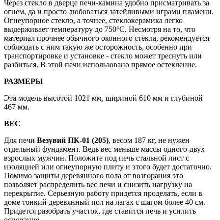
Через стекло в дверце печи-камина удобно присматривать за
огнем, да и просто любоваться затейливыми играми пламени.
Огнеупорное стекло, а точнее, стеклокерамика легко
выдерживает температуру до 750°C. Несмотря на то, что
материал прочнее обычного оконного стекла, рекомендуется
соблюдать с ним такую же осторожность, особенно при
транспортировке и установке - стекло может треснуть или
разбиться. В этой печи использовано прямое остекление.
РАЗМЕРЫ
Эта модель высотой 1021 мм, шириной 610 мм и глубиной
467 мм.
ВЕС
Для печи
Везувий ПК-01 (205)
, весом 187 кг, не нужен
отдельный фундамент. Ведь вес меньше массы одного-двух
взрослых мужчин. Положите под печь стальной лист с
изоляцией или огнеупорную плиту и этого будет достаточно.
Помимо защиты деревянного пола от возгорания это
позволяет распределить вес печи и снизить нагрузку на
перекрытие. Серьезную работу придется проделать, если в
доме тонкий деревянный пол на лагах с шагом более 40 см.
Придется разобрать участок, где ставится печь и усилить
основание.