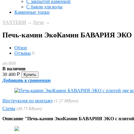
С закрытой каменкой
С баком для воды
Каминные топки
YANTERM
→
Печи
→
Печь-камин ЭкоКамин БАВАРИЯ ЭКО с
Обзор
Отзывы
0
art-800
В наличии
30 400
Р
Добавить к сравнению
Инструкция по монтажу
1.27 MBytes
Схема
40.73 KBytes
Описание "Печь-камин ЭкоКамин БАВАРИЯ ЭКО с плитой