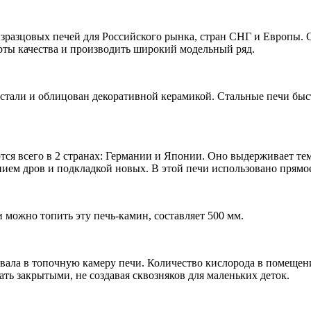
 изразцовых печей для Российского рынка, стран СНГ и Европы
рты качества и производить широкий модельный ряд.
стали и облицован декоративной керамикой. Стальные печи быс
тся всего в 2 странах: Германии и Японии. Оно выдерживает тем
анием дров и подкладкой новых. В этой печи использовано прямо
 можно топить эту печь-камин, составляет 500 мм.
двала в топочную камеру печи. Количество кислорода в помещен
ть закрытыми, не создавая сквозняков для маленьких деток.