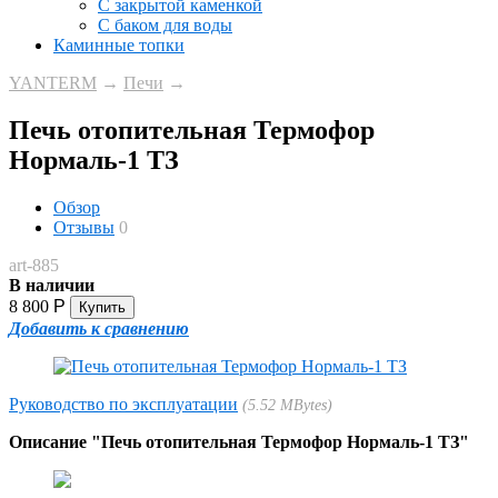
С закрытой каменкой
С баком для воды
Каминные топки
YANTERM
→
Печи
→
Печь отопительная Термофор
Нормаль-1 ТЗ
Обзор
Отзывы
0
art-885
В наличии
8 800
Р
Добавить к сравнению
Руководство по эксплуатации
5.52 MBytes
Описание "Печь отопительная Термофор Нормаль-1 ТЗ"